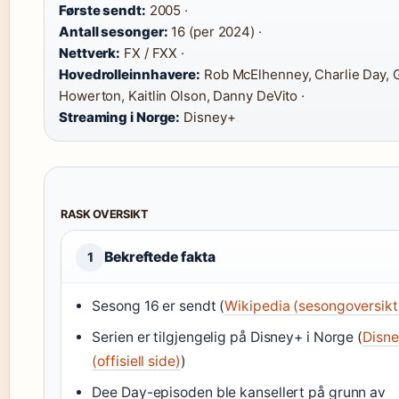
Første sendt:
2005 ·
Antall sesonger:
16 (per 2024) ·
Nettverk:
FX / FXX ·
Hovedrolleinnhavere:
Rob McElhenney, Charlie Day, 
Howerton, Kaitlin Olson, Danny DeVito ·
Streaming i Norge:
Disney+
RASK OVERSIKT
Bekreftede fakta
1
Sesong 16 er sendt (
Wikipedia (sesongoversikt
Serien er tilgjengelig på Disney+ i Norge (
Disn
(offisiell side)
)
Dee Day-episoden ble kansellert på grunn av