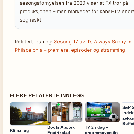
sesongsfornyelsen fra 2020 viser at FX tror på
produksjonen – men markedet for kabel-TV endr
seg raskt.
Relatert lesning:
Sesong 17 av It’s Always Sunny in
Philadelphia – premiere, episoder og strømming
FLERE RELATERTE INNLEGG
S&P 5
indek
avkas
Buffet
Boots Apotek
TV 2 i dag –
Klima- og
Fredrikstad:
programoversikt