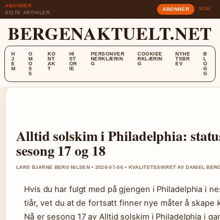
ABONNER
SOK
ABONNER
SISTE ARTIKLER
BERGENAKTUELT.NET
H
O
KO
HI
PERSONVER
COOKIEE
NYHE
B
J
M
NT
ST
NERKLÆRIN
RKLÆRIN
TSBR
L
E
O
AK
OR
G
G
EV
O
M
S
T
IE
G
S
G
Alltid solskim i Philadelphia: statu
sesong 17 og 18
LARS BJARNE BERG NILSEN • 2026-07-06 • KVALITETSSIKRET AV DANIEL BER
Hvis du har fulgt med på gjengen i Philadelphia i ne
tiår, vet du at de fortsatt finner nye måter å skape 
Nå er sesong 17 av Alltid solskim i Philadelphia i ga