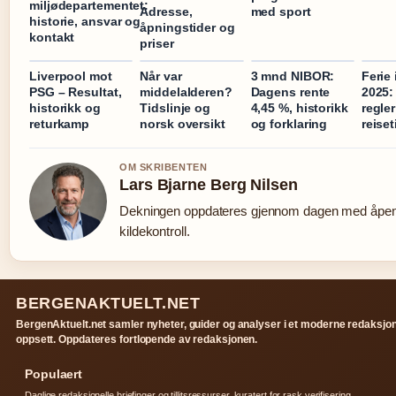
miljødepartementet:
Adresse,
med sport
historie, ansvar og
åpningstider og
kontakt
priser
Liverpool mot
Når var
3 mnd NIBOR:
Ferie
PSG – Resultat,
middelalderen?
Dagens rente
2025:
historikk og
Tidslinje og
4,45 %, historikk
regle
returkamp
norsk oversikt
og forklaring
reiset
OM SKRIBENTEN
Lars Bjarne Berg Nilsen
Dekningen oppdateres gjennom dagen med åpe
kildekontroll.
BERGENAKTUELT.NET
BergenAktuelt.net samler nyheter, guider og analyser i et moderne redaksjon
oppsett. Oppdateres fortlopende av redaksjonen.
Populaert
Daglige redaksjonelle briefinger og tillitsressurser, kuratert for rask verifisering.