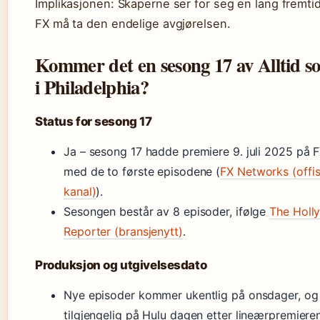
Implikasjonen: Skaperne ser for seg en lang fremti
FX må ta den endelige avgjørelsen.
Kommer det en sesong 17 av Alltid s
i Philadelphia?
Status for sesong 17
Ja – sesong 17 hadde premiere 9. juli 2025 på 
med de to første episodene (
FX Networks (offisi
kanal)
).
Sesongen består av 8 episoder, ifølge
The Holl
Reporter (bransjenytt)
.
Produksjon og utgivelsesdato
Nye episoder kommer ukentlig på onsdager, og
tilgjengelig på Hulu dagen etter lineærpremieren