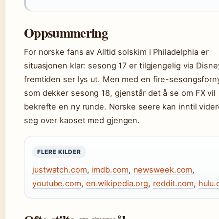
Oppsummering
For norske fans av Alltid solskim i Philadelphia er
situasjonen klar: sesong 17 er tilgjengelig via Disn
fremtiden ser lys ut. Men med en fire-sesongsforn
som dekker sesong 18, gjenstår det å se om FX vil
bekrefte en ny runde. Norske seere kan inntil vide
seg over kaoset med gjengen.
FLERE KILDER
justwatch.com
,
imdb.com
,
newsweek.com
,
youtube.com
,
en.wikipedia.org
,
reddit.com
,
hulu