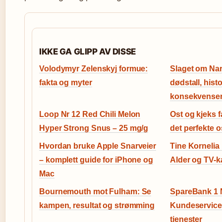
IKKE GA GLIPP AV DISSE
Volodymyr Zelenskyj formue:
Slaget om Narv
fakta og myter
dødstall, hist
konsekvense
Loop Nr 12 Red Chili Melon
Ost og kjeks fa
Hyper Strong Snus – 25 mg/g
det perfekte o
Hvordan bruke Apple Snarveier
Tine Kornelia
– komplett guide for iPhone og
Alder og TV-ka
Mac
Bournemouth mot Fulham: Se
SpareBank 1 
kampen, resultat og strømming
Kundeservice,
tjenester