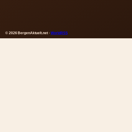
© 2026 BergenAktuelt.net ·
WorldRSS