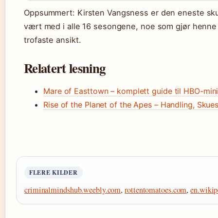
Oppsummert: Kirsten Vangsness er den eneste sku
vært med i alle 16 sesongene, noe som gjør henne 
trofaste ansikt.
Relatert lesning
Mare of Easttown – komplett guide til HBO-mini
Rise of the Planet of the Apes – Handling, Skue
FLERE KILDER
criminalmindshub.weebly.com
,
rottentomatoes.com
,
en.wikip