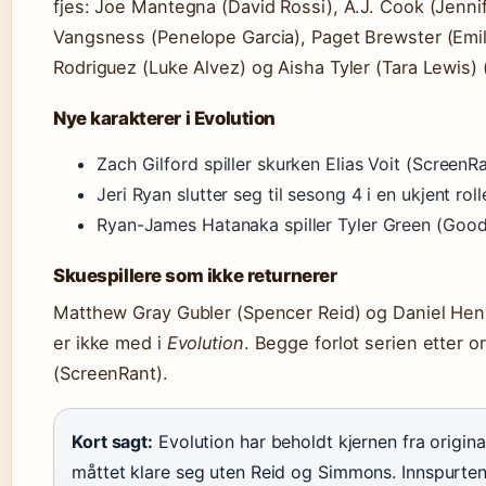
fjes: Joe Mantegna (David Rossi), A.J. Cook (Jennif
Vangsness (Penelope Garcia), Paget Brewster (Emil
Rodriguez (Luke Alvez) og Aisha Tyler (Tara Lewis
Nye karakterer i Evolution
Zach Gilford spiller skurken Elias Voit (ScreenR
Jeri Ryan slutter seg til sesong 4 i en ukjent rol
Ryan-James Hatanaka spiller Tyler Green (Goo
Skuespillere som ikke returnerer
Matthew Gray Gubler (Spencer Reid) og Daniel He
er ikke med i
Evolution
. Begge forlot serien etter or
(ScreenRant).
Kort sagt:
Evolution har beholdt kjernen fra origina
måttet klare seg uten Reid og Simmons. Innspurte