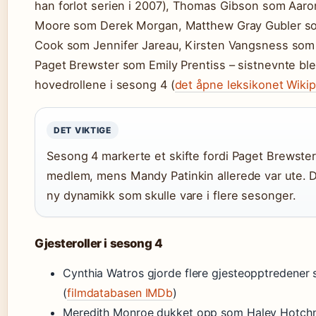
han forlot serien i 2007), Thomas Gibson som Aar
Moore som Derek Morgan, Matthew Gray Gubler so
Cook som Jennifer Jareau, Kirsten Vangsness som
Paget Brewster som Emily Prentiss – sistnevnte ble 
hovedrollene i sesong 4 (
det åpne leksikonet Wiki
DET VIKTIGE
Sesong 4 markerte et skifte fordi Paget Brewste
medlem, mens Mandy Patinkin allerede var ute. 
ny dynamikk som skulle vare i flere sesonger.
Gjesteroller i sesong 4
Cynthia Watros gjorde flere gjesteopptredener s
(
filmdatabasen IMDb
)
Meredith Monroe dukket opp som Haley Hotchne