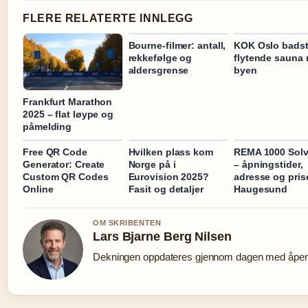
FLERE RELATERTE INNLEGG
Bourne-filmer: antall,
KOK Oslo badst
rekkefølge og
flytende sauna 
aldersgrense
byen
Frankfurt Marathon
2025 – flat løype og
påmelding
Free QR Code
Hvilken plass kom
REMA 1000 Sol
Generator: Create
Norge på i
– åpningstider,
Custom QR Codes
Eurovision 2025?
adresse og prise
Online
Fasit og detaljer
Haugesund
OM SKRIBENTEN
Lars Bjarne Berg Nilsen
Dekningen oppdateres gjennom dagen med åpen k