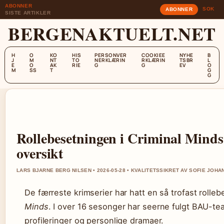
ABONNER
SOK
ABONNER
SISTE ARTIKLER
BERGENAKTUELT.NET
H
O
KO
HIS
PERSONVER
COOKIEE
NYHE
B
J
M
NT
TO
NERKLÆRIN
RKLÆRIN
TSBR
L
E
O
AK
RIE
G
G
EV
O
M
SS
T
G
G
Rollebesetningen i Criminal Minds
oversikt
LARS BJARNE BERG NILSEN • 2026-05-28 • KVALITETSSIKRET AV SOFIE JOH
De færreste krimserier har hatt en så trofast roll
Minds
. I over 16 sesonger har seerne fulgt BAU-te
profileringer og personlige dramaer.