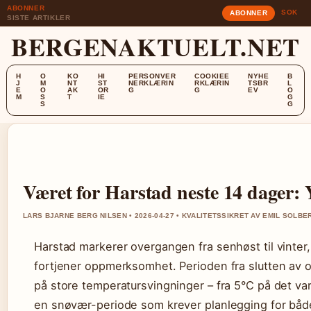
ABONNER
SOK
ABONNER
SISTE ARTIKLER
BERGENAKTUELT.NET
H
O
KO
HI
PERSONVER
COOKIEE
NYHE
B
J
M
NT
ST
NERKLÆRIN
RKLÆRIN
TSBR
L
E
O
AK
OR
G
G
EV
O
M
S
T
IE
G
S
G
Været for Harstad neste 14 dager: 
LARS BJARNE BERG NILSEN • 2026-04-27 • KVALITETSSIKRET AV EMIL SOLBE
Harstad markerer overgangen fra senhøst til vinter
fortjener oppmerksomhet. Perioden fra slutten av o
på store temperatursvingninger – fra 5°C på det var
en snøvær-periode som krever planlegging for bå