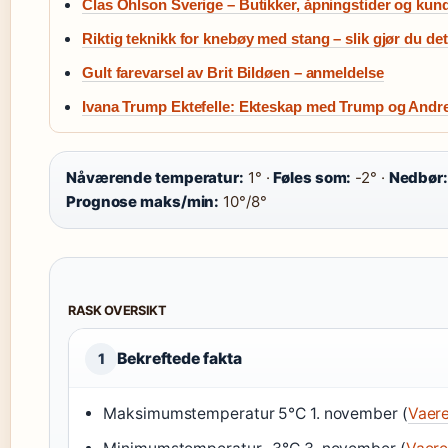
Clas Ohlson Sverige – Butikker, åpningstider og kun
Riktig teknikk for knebøy med stang – slik gjør du det
Gult farevarsel av Brit Bildøen – anmeldelse
Ivana Trump Ektefelle: Ekteskap med Trump og Andr
Nåværende temperatur:
1° ·
Føles som:
-2° ·
Nedbør:
Prognose maks/min:
10°/8°
RASK OVERSIKT
Bekreftede fakta
1
Maksimumstemperatur 5°C 1. november (
Vaer