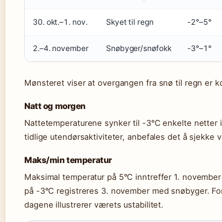
30. okt.–1. nov.
Skyet til regn
-2°–5°
2.–4. november
Snøbyger/snøfokk
-3°–1°
Mønsteret viser at overgangen fra snø til regn er ko
Natt og morgen
Nattetemperaturene synker til -3°C enkelte netter 
tidlige utendørsaktiviteter, anbefales det å sjekke
Maks/min temperatur
Maksimal temperatur på 5°C inntreffer 1. novemb
på -3°C registreres 3. november med snøbyger. For
dagene illustrerer værets ustabilitet.