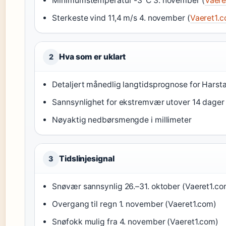
Minimumstemperatur -3°C 3. november (
Vaere
Sterkeste vind 11,4 m/s 4. november (
Vaeret1.
Hva som er uklart
2
Detaljert månedlig langtidsprognose for Harst
Sannsynlighet for ekstremvær utover 14 dager
Nøyaktig nedbørsmengde i millimeter
Tidslinjesignal
3
Snøvær sannsynlig 26.–31. oktober (Vaeret1.co
Overgang til regn 1. november (Vaeret1.com)
Snøfokk mulig fra 4. november (Vaeret1.com)