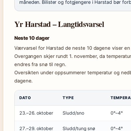
måneden. Bilister og fotgjengere i Harstad bør for
Yr Harstad – Langtidsvarsel
Neste 10 dager
Værvarsel for Harstad de neste 10 dagene viser en 
Overgangen skjer rundt 1. november, da temperatur
endres fra snø til regn.
Oversikten under oppsummerer temperatur og nedb
dagene.
DATO
TYPE
TEMPERA
23.–26. oktober
Sludd/sno
0°–4°
27.–29. oktober
Sludd/tung snø
0°–4°