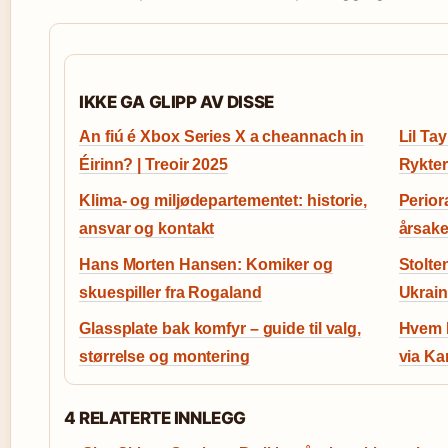
IKKE GA GLIPP AV DISSE
An fiú é Xbox Series X a cheannach in
Lil Ta
Éirinn? | Treoir 2025
Rykter
Klima- og miljødepartementet: historie,
Perior
ansvar og kontakt
årsake
Hans Morten Hansen: Komiker og
Stolte
skuespiller fra Rogaland
Ukrain
Glassplate bak komfyr – guide til valg,
Hvem E
størrelse og montering
via Ka
4 RELATERTE INNLEGG