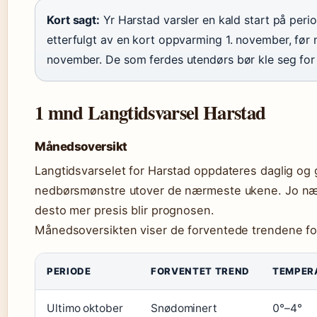
Kort sagt:
Yr Harstad varsler en kald start på peri
etterfulgt av en kort oppvarming 1. november, før 
november. De som ferdes utendørs bør kle seg for 
1 mnd Langtidsvarsel Harstad
Månedsoversikt
Langtidsvarselet for Harstad oppdateres daglig og 
nedbørsmønstre utover de nærmeste ukene. Jo næ
desto mer presis blir prognosen.
Månedsoversikten viser de forventede trendene for
PERIODE
FORVENTET TREND
TEMPER
Ultimo oktober
Snødominert
0°–4°