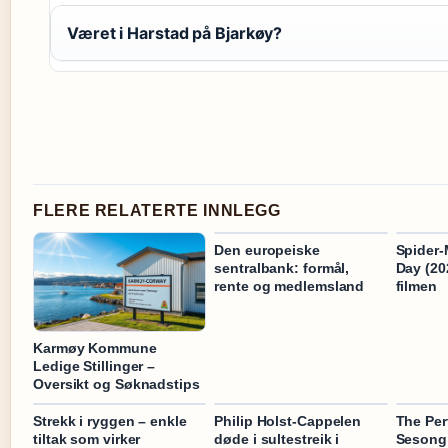
Været i Harstad på Bjarkøy?
FLERE RELATERTE INNLEGG
Den europeiske
Spider
sentralbank: formål,
Day (20
rente og medlemsland
filmen
Karmøy Kommune
Ledige Stillinger –
Oversikt og Søknadstips
Strekk i ryggen – enkle
Philip Holst-Cappelen
The Per
tiltak som virker
døde i sultestreik i
Sesong 