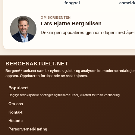
fengsel
anmelde
OM SKRIBENTEN
Lars Bjarne Berg Nilsen
Dekningen oppdateres gjennom dagen med åpen k
BERGENAKTUELT.NET
BergenAktuelt.net samler nyheter, guider og analyser i et moderne redaksjon
oppsett. Oppdateres fortlopende av redaksjonen.
Populaert
Daglige redaksjonelle briefinger og tillitsressurser, kuratert for rask verifisering.
Om oss
Kontakt
Historie
Personvernerklæring