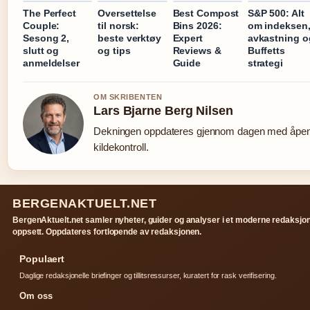
The Perfect
Oversettelse
Best Compost
S&P 500: Alt
Couple:
til norsk:
Bins 2026:
om indeksen
Sesong 2,
beste verktøy
Expert
avkastning o
slutt og
og tips
Reviews &
Buffetts
anmeldelser
Guide
strategi
OM SKRIBENTEN
Lars Bjarne Berg Nilsen
Dekningen oppdateres gjennom dagen med åpe
kildekontroll.
BERGENAKTUELT.NET
BergenAktuelt.net samler nyheter, guider og analyser i et moderne redaksjon
oppsett. Oppdateres fortlopende av redaksjonen.
Populaert
Daglige redaksjonelle briefinger og tillitsressurser, kuratert for rask verifisering.
Om oss