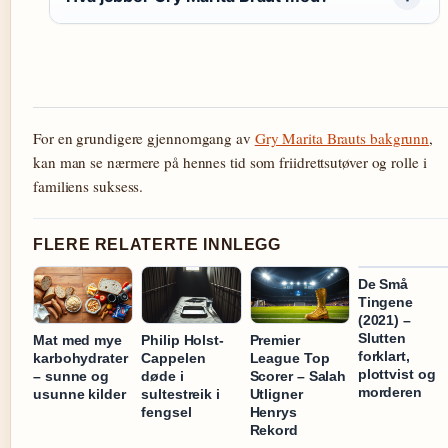
For en grundigere gjennomgang av
Gry Marita Brauts bakgrunn
,
kan man se nærmere på hennes tid som friidrettsutøver og rolle i
familiens suksess.
FLERE RELATERTE INNLEGG
De Små
Tingene
(2021) –
Slutten
Mat med mye
Philip Holst-
Premier
forklart,
karbohydrater
Cappelen
League Top
plottvist og
– sunne og
døde i
Scorer – Salah
morderen
usunne kilder
sultestreik i
Utligner
fengsel
Henrys
Rekord