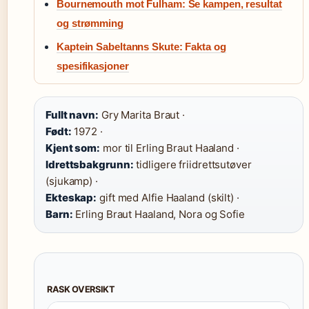
Bournemouth mot Fulham: Se kampen, resultat
og strømming
Kaptein Sabeltanns Skute: Fakta og
spesifikasjoner
Fullt navn:
Gry Marita Braut ·
Født:
1972 ·
Kjent som:
mor til Erling Braut Haaland ·
Idrettsbakgrunn:
tidligere friidrettsutøver
(sjukamp) ·
Ekteskap:
gift med Alfie Haaland (skilt) ·
Barn:
Erling Braut Haaland, Nora og Sofie
RASK OVERSIKT