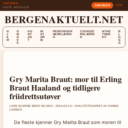
ABONNER
SOK
ABONNER
SISTE ARTIKLER
BERGENAKTUELT.NET
H
O
KO
HI
PERSONVER
COOKIEE
NYHE
B
J
M
NT
ST
NERKLÆRIN
RKLÆRIN
TSBR
L
E
O
AK
OR
G
G
EV
O
M
S
T
IE
G
S
G
Gry Marita Braut: mor til Erling
Braut Haaland og tidligere
friidrettsutøver
LARS BJARNE BERG NILSEN • 2026-06-14 • KVALITETSSIKRET AV HANNE
LARSEN
De fleste kjenner Gry Marita Braut som moren til