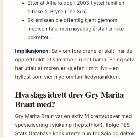
Etter at Alfie la opp i 2003 flyttet familien
tilbake til Bryne (The Sun).
Skilsmissen ble offentlig kjent gjennom
medieomtale, men nøyaktig årstall er ikke
bekreftet.
Implikasjonen:
Selv om foreldrene er skilt, har de
opprettholdt et samarbeid rundt barna. Erling selv
har uttalt at moren er «sjefen i mitt liv» – en
hyllest som sier mye om familiedynamikken.
Hva slags idrett drev Gry Marita
Braut med?
Gry Marita Braut var en aktiv friidrettsutøver med
spesialisering i sjukamp (heptathlon). Ifølge PES
Stats Database konkurrerte hun for Sola og deltok