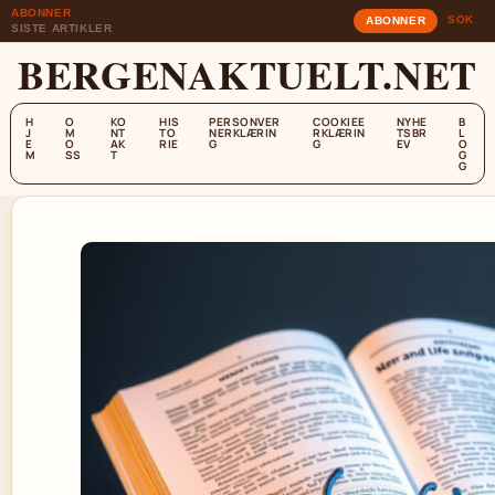
ABONNER
SOK
ABONNER
SISTE ARTIKLER
BERGENAKTUELT.NET
H
O
KO
HIS
PERSONVER
COOKIEE
NYHE
B
J
M
NT
TO
NERKLÆRIN
RKLÆRIN
TSBR
L
E
O
AK
RIE
G
G
EV
O
M
SS
T
G
G