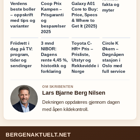
Verdens
Coop Prix
Galaxy A01
fakta og
beste boller
Kampen –
Core to Buy:
myter
– oppskrift
Prisgaranti
Price, Specs
med tips og
og
& Where to
varianter
besparelser
Get It (2025)
2025
Friidrett i
3 mnd
Toyota C-
Circle K
dag på TV:
NIBOR:
HR+ Pris –
Økern –
program,
Dagens
Prisliste,
Døgnåpen
tider og
rente 4,45 %,
Utstyr og
stasjon i
sendinger
historikk og
Rekkevidde i
Oslo med
forklaring
Norge
full service
OM SKRIBENTEN
Lars Bjarne Berg Nilsen
Dekningen oppdateres gjennom dagen
med åpen kildekontroll.
BERGENAKTUELT.NET