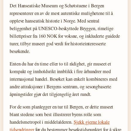
Det Hanseatiske Museum og Schøtstuene i Bergen
representerer en av de mest autentiske mulighetene til å
oppleve hanseatisk historie i Norge. Med sentral
beliggenhet på UNESCO-beskyttede Bryggen, rimelige
billettpriser fra 160 NOK for voksne, og inkluderte guidede
turer, tilbyr museet god verdi for historieinteresserte
besøkende.
Enten du har én time eller to til rådighet, gir museet et
kompakt og innholdsrikt innblikk i fire århundrer med
internasjonal handel. Besøket kan enkelt kombineres med
andre attraksjoner i Bergens sentrum, og sesongbaserte
åpningstider gjør det tilgjengelig året rundt.
For de som planlegger en tur til Bergen, er dette museet
blant stedene som best illustrerer byens rolle som
handelsmetropol i middelalderen.
Sjekk gjerne lokale
tidsendringer
før du bestemmer besøkstidspunktet for å sikre