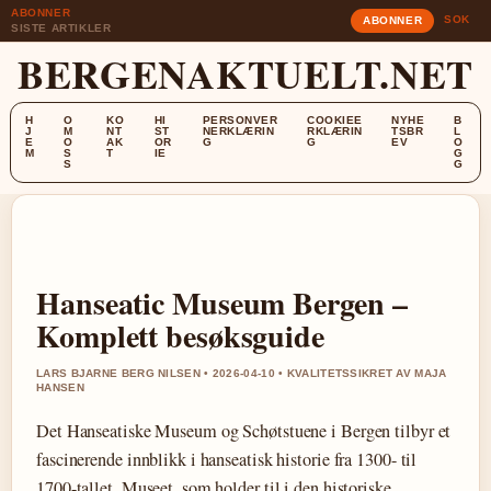
ABONNER
SOK
ABONNER
SISTE ARTIKLER
BERGENAKTUELT.NET
H
O
KO
HI
PERSONVER
COOKIEE
NYHE
B
J
M
NT
ST
NERKLÆRIN
RKLÆRIN
TSBR
L
E
O
AK
OR
G
G
EV
O
M
S
T
IE
G
S
G
Hanseatic Museum Bergen –
Komplett besøksguide
LARS BJARNE BERG NILSEN • 2026-04-10 • KVALITETSSIKRET AV MAJA
HANSEN
Det Hanseatiske Museum og Schøtstuene i Bergen tilbyr et
fascinerende innblikk i hanseatisk historie fra 1300- til
1700-tallet. Museet, som holder til i den historiske