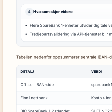
Hva som skjer videre
4
Flere SpareBank 1-enheter utvider digitale ve
Tredjepartsvalidering via API-tjenester blir m
Tabellen nedenfor oppsummerer sentrale IBAN-da
DETALJ
VERDI
Offisiell IBAN-side
sparebank1
Finn i nettbank
Konto > Inns
BIC SpareBank 1 Østlandet
SHEDNO2