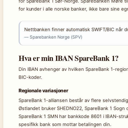
for SpareBank 1 Sør-Norge. Sparebanken Møre til
for kunder i alle norske banker, ikke bare sine eg
Nettbanken finner automatisk SWIFT/BIC når du
— Sparebanken Norge (SPV)
Hva er min IBAN SpareBank 1?
Din IBAN avhenger av hvilken SpareBank 1-region d
BIC-koder.
Regionale variasjoner
SpareBank 1-alliansen består av flere selvstend
Østlandet bruker SHEDNO22, SpareBank 1 Sogn 
SpareBank 1 SMN har bankkode 8601 i IBAN-strukt
spesifikk bank som mottar betalingen din.