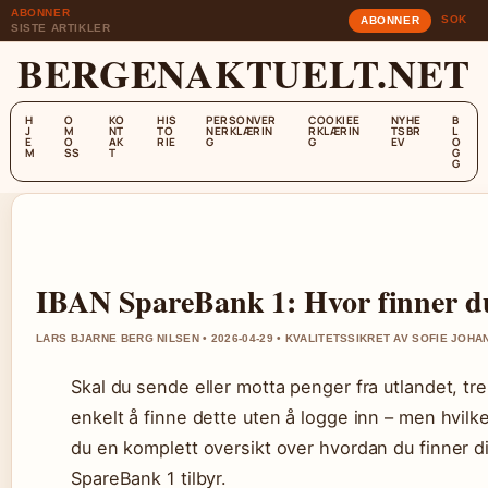
ABONNER
SOK
ABONNER
SISTE ARTIKLER
BERGENAKTUELT.NET
H
O
KO
HIS
PERSONVER
COOKIEE
NYHE
B
J
M
NT
TO
NERKLÆRIN
RKLÆRIN
TSBR
L
E
O
AK
RIE
G
G
EV
O
M
SS
T
G
G
IBAN SpareBank 1: Hvor finner d
LARS BJARNE BERG NILSEN • 2026-04-29 • KVALITETSSIKRET AV SOFIE JOH
Skal du sende eller motta penger fra utlandet, t
enkelt å finne dette uten å logge inn – men hvilk
du en komplett oversikt over hvordan du finner d
SpareBank 1 tilbyr.