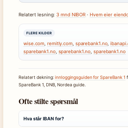
Relatert lesning:
3 mnd NIBOR
·
Hvem eier eiend
FLERE KILDER
wise.com
,
remitly.com
,
sparebank1.no
,
ibanapi
sparebank1.no
,
sparebank1.no
,
sparebank1.no
Relatert dekning:
innloggingsguiden for SpareBank 1
f
SpareBank 1, DNB, Nordea guide.
Ofte stilte spørsmål
Hva står IBAN for?