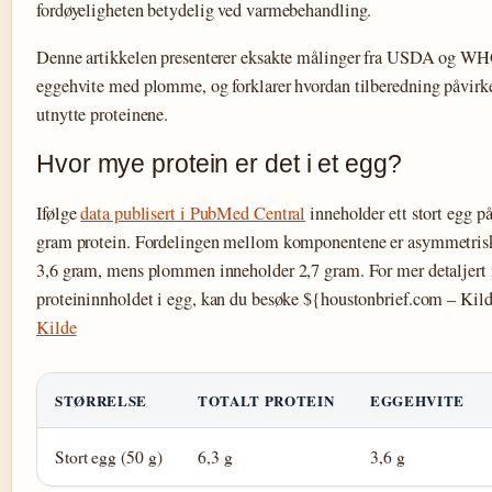
fordøyeligheten betydelig ved varmebehandling.
Denne artikkelen presenterer eksakte målinger fra USDA og W
eggehvite med plomme, og forklarer hvordan tilberedning påvirke
utnytte proteinene.
Hvor mye protein er det i et egg?
Ifølge
data publisert i PubMed Central
inneholder ett stort egg på
gram protein. Fordelingen mellom komponentene er asymmetrisk
3,6 gram, mens plommen inneholder 2,7 gram. For mer detaljert
proteininnholdet i egg, kan du besøke ${houstonbrief.com – Kil
Kilde
STØRRELSE
TOTALT PROTEIN
EGGEHVITE
Stort egg (50 g)
6,3 g
3,6 g