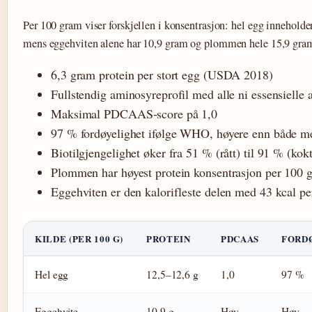
Per 100 gram viser forskjellen i konsentrasjon: hel egg inneholde
mens eggehviten alene har 10,9 gram og plommen hele 15,9 gr
6,3 gram protein per stort egg (USDA 2018)
Fullstendig aminosyreprofil med alle ni essensielle
Maksimal PDCAAS-score på 1,0
97 % fordøyelighet ifølge WHO, høyere enn både mei
Biotilgjengelighet øker fra 51 % (rått) til 91 % (kokt
Plommen har høyest protein konsentrasjon per 100 
Eggehviten er den kalorifleste delen med 43 kcal pe
KILDE (PER 100 G)
PROTEIN
PDCAAS
FORD
Hel egg
12,5–12,6 g
1,0
97 %
Eggehvite
10,9 g
Høy
Høy