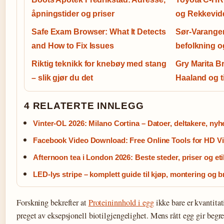
åpningstider og priser
og Rekkevid
Safe Exam Browser: What It Detects
Sør-Varange
and How to Fix Issues
befolkning o
Riktig teknikk for knebøy med stang
Gry Marita Br
– slik gjør du det
Haaland og ti
4 RELATERTE INNLEGG
Vinter-OL 2026: Milano Cortina – Datoer, deltakere, nyh
Facebook Video Download: Free Online Tools for HD V
Afternoon tea i London 2026: Beste steder, priser og eti
LED-lys stripe – komplett guide til kjøp, montering og b
Forskning bekrefter at
Proteininnhold i egg
ikke bare er kvantita
preget av eksepsjonell biotilgjengelighet. Mens rått egg gir begr