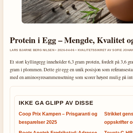
Protein i Egg – Mengde, Kvalitet o
LARS BJARNE BERG NILSEN • 2026-04-06 • KVALITETSSIKRET AV SOFIE JOH
Et stort kyllingegg inneholder 6,3 gram protein, fordelt på 3,6 g
gram i plommen. Dette gir egg en unik posisjon som referansestan
med en aminosyresammensetning som scorer høyest mulig på inte
IKKE GA GLIPP AV DISSE
Coop Prix Kampen – Prisgaranti og
Strikket gens
besparelser 2025
oppskrifter o
Boots Apotek Fredrikstad: Adresse,
Toyota C-HR+ 