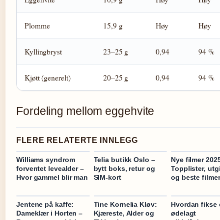
Plomme
15,9 g
Høy
Høy
Kyllingbryst
23–25 g
0,94
94 %
Kjøtt (generelt)
20–25 g
0,94
94 %
Fordeling mellom eggehvite
FLERE RELATERTE INNLEGG
Williams syndrom
Telia butikk Oslo –
Nye filmer 202
forventet levealder –
bytt boks, retur og
Topplister, utg
Hvor gammel blir man
SIM-kort
og beste filmer
Jentene på kaffe:
Tine Kornelia Kløv:
Hvordan fikse
Dameklær i Horten –
Kjæreste, Alder og
ødelagt