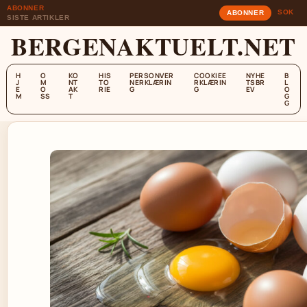
ABONNER
SOK
ABONNER
SISTE ARTIKLER
BERGENAKTUELT.NET
H
O
KO
HIS
PERSONVER
COOKIEE
NYHE
B
J
M
NT
TO
NERKLÆRIN
RKLÆRIN
TSBR
L
E
O
AK
RIE
G
G
EV
O
M
SS
T
G
G