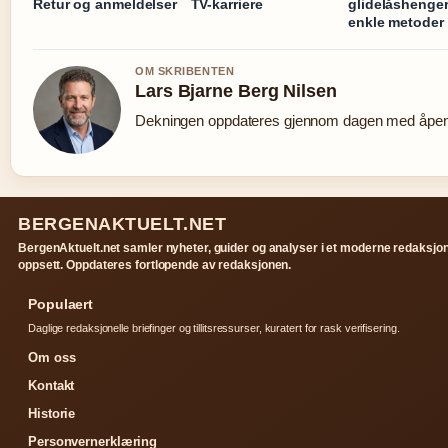
Retur og anmeldelser
TV-karriere
glidelåshenger
enkle metoder
OM SKRIBENTEN
Lars Bjarne Berg Nilsen
Dekningen oppdateres gjennom dagen med åpen k
BERGENAKTUELT.NET
BergenAktuelt.net samler nyheter, guider og analyser i et moderne redaksjon
oppsett. Oppdateres fortlopende av redaksjonen.
Populaert
Daglige redaksjonelle briefinger og tillitsressurser, kuratert for rask verifisering.
Om oss
Kontakt
Historie
Personvernerklæring