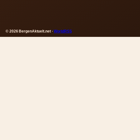
© 2026 BergenAktuelt.net ·
WorldRSS