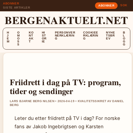
ABONNER
SOK
ABONNER
SISTE ARTIKLER
BERGENAKTUELT.NET
H
O
KO
HI
PERSONVER
COOKIEE
NYHE
B
J
M
NT
ST
NERKLÆRIN
RKLÆRIN
TSBR
L
E
O
AK
OR
G
G
EV
O
M
S
T
IE
G
S
G
Friidrett i dag på TV: program,
tider og sendinger
LARS BJARNE BERG NILSEN • 2026-04-19 • KVALITETSSIKRET AV DANIEL
BERG
Leter du etter friidrett på TV i dag? For norske
fans av Jakob Ingebrigtsen og Karsten