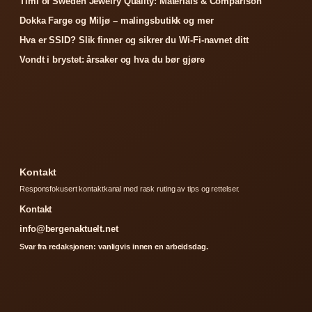
Timi of Sweden Jewelry Quality: Materials & Comparison
Dokka Farge og Miljø – malingsbutikk og mer
Hva er SSID? Slik finner og sikrer du Wi-Fi-navnet ditt
Vondt i brystet: årsaker og hva du bør gjøre
Kontakt
Responsfokusert kontaktkanal med rask ruting av tips og rettelser.
Kontakt
info@bergenaktuelt.net
Svar fra redaksjonen: vanligvis innen en arbeidsdag.