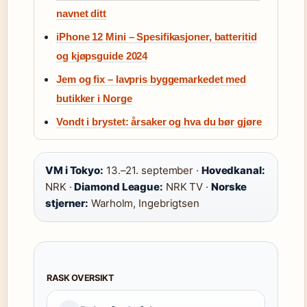
navnet ditt
iPhone 12 Mini – Spesifikasjoner, batteritid
og kjøpsguide 2024
Jem og fix – lavpris byggemarkedet med
butikker i Norge
Vondt i brystet: årsaker og hva du bør gjøre
VM i Tokyo:
13.–21. september ·
Hovedkanal:
NRK ·
Diamond League:
NRK TV ·
Norske
stjerner:
Warholm, Ingebrigtsen
RASK OVERSIKT