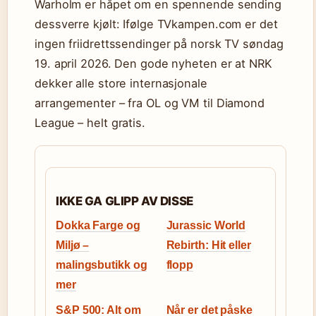
Warholm er håpet om en spennende sending
dessverre kjølt: Ifølge TVkampen.com er det
ingen friidrettssendinger på norsk TV søndag
19. april 2026. Den gode nyheten er at NRK
dekker alle store internasjonale
arrangementer – fra OL og VM til Diamond
League – helt gratis.
IKKE GA GLIPP AV DISSE
Dokka Farge og
Jurassic World
Miljø –
Rebirth: Hit eller
malingsbutikk og
flopp
mer
S&P 500: Alt om
Når er det påske