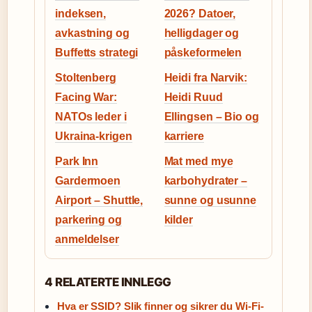
indeksen,
2026? Datoer,
avkastning og
helligdager og
Buffetts strategi
påskeformelen
Stoltenberg
Heidi fra Narvik:
Facing War:
Heidi Ruud
NATOs leder i
Ellingsen – Bio og
Ukraina-krigen
karriere
Park Inn
Mat med mye
Gardermoen
karbohydrater –
Airport – Shuttle,
sunne og usunne
parkering og
kilder
anmeldelser
4 RELATERTE INNLEGG
Hva er SSID? Slik finner og sikrer du Wi-Fi-