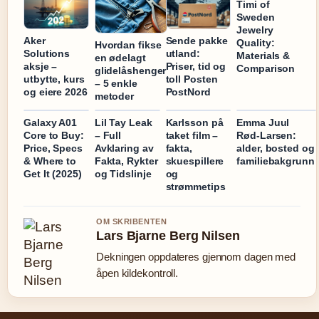
Timi of
Sweden
Jewelry
Aker
Sende pakke
Quality:
Hvordan fikse
Solutions
utland:
Materials &
en ødelagt
aksje –
Priser, tid og
Comparison
glidelåshenger
utbytte, kurs
toll Posten
– 5 enkle
og eiere 2026
PostNord
metoder
Galaxy A01
Lil Tay Leak
Karlsson på
Emma Juul
Core to Buy:
– Full
taket film –
Rød-Larsen:
Price, Specs
Avklaring av
fakta,
alder, bosted og
& Where to
Fakta, Rykter
skuespillere
familiebakgrunn
Get It (2025)
og Tidslinje
og
strømmetips
OM SKRIBENTEN
Lars Bjarne Berg Nilsen
Dekningen oppdateres gjennom dagen med
åpen kildekontroll.