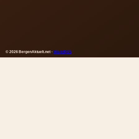
© 2026 BergenAktuelt.net ·
WorldRSS