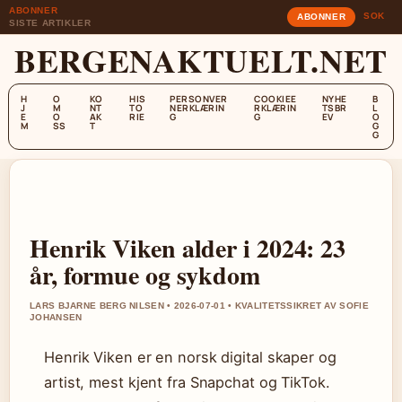
ABONNER
SOK
ABONNER
SISTE ARTIKLER
BERGENAKTUELT.NET
H
O
KO
HIS
PERSONVER
COOKIEE
NYHE
B
J
M
NT
TO
NERKLÆRIN
RKLÆRIN
TSBR
L
E
O
AK
RIE
G
G
EV
O
M
SS
T
G
G
Henrik Viken alder i 2024: 23
år, formue og sykdom
LARS BJARNE BERG NILSEN • 2026-07-01 • KVALITETSSIKRET AV SOFIE
JOHANSEN
Henrik Viken er en norsk digital skaper og
artist, mest kjent fra Snapchat og TikTok.