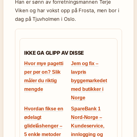
Han er sønn av forretningsmannen Terje
Viken og har vokst opp på Frosta, men bor i
dag på Tjuvholmen i Oslo.
IKKE GA GLIPP AV DISSE
Hvor mye pagetti
Jem og fix –
per per on? Slik
lavpris
måler du riktig
byggemarkedet
mengde
med butikker i
Norge
Hvordan fikse en
SpareBank 1
ødelagt
Nord-Norge –
glidelåshenger –
Kundeservice,
5 enkle metoder
innlogging og