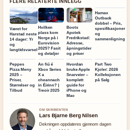
FLERE RELATERTE INNLEGG
Hamax
Outback
dobbel – Pris,
Hvilken
Boots
spesifikasjoner
Været for
plass kom
Apotek
og
Harstad neste
Norge på i
Fredrikstad:
sammenligning
14 dager: Yr
Eurovision
Adresse,
og
2025? Fasit
åpningstider
langtidsvarsel
og detaljer
og priser
Peppes
An fiú é
Hvordan
Part Two
Pizza Meny
Xbox Series
bruke Apple
Kjoler: 2026
2025 –
X a
Snarveier –
Kolleksjonen
Priser,
cheannach
komplett
på Salg
Størrelser og
in Éirinn? |
guide for
Tilbud
Treoir 2025
iPhone og
Mac
OM SKRIBENTEN
Lars Bjarne Berg Nilsen
Dekningen oppdateres gjennom dagen