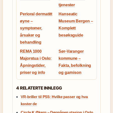
tjenester
Perioral dermatitt
Hanseatic
øyne –
Museum Bergen –
symptomer,
Komplett
årsaker og
besøksguide
behandling
REMA 1000
Sør-Varanger
Majorstua i Oslo:
kommune –
Åpningstider,
Fakta, befolkning
priser og info
og garnison
4 RELATERTE INNLEGG
VR-briller til PS5: Hvilke passer og hva
koster de
Circle K Økern – Døgnåpen stasjon i Oslo