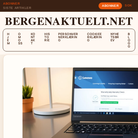
ABONNER
SOK
ABONNER
SISTE ARTIKLER
BERGENAKTUELT.NET
H
O
KO
HIS
PERSONVER
COOKIEE
NYHE
B
J
M
NT
TO
NERKLÆRIN
RKLÆRIN
TSBR
L
E
O
AK
RIE
G
G
EV
O
M
SS
T
G
G