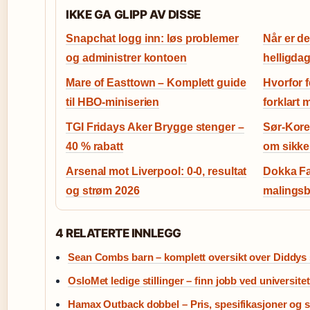
IKKE GA GLIPP AV DISSE
Snapchat logg inn: løs problemer
Når er d
og administrer kontoen
helligda
Mare of Easttown – Komplett guide
Hvorfor f
til HBO-miniserien
forklart 
TGI Fridays Aker Brygge stenger –
Sør-Kore
40 % rabatt
om sikke
Arsenal mot Liverpool: 0-0, resultat
Dokka Fa
og strøm 2026
malingsb
4 RELATERTE INNLEGG
Sean Combs barn – komplett oversikt over Diddys
OsloMet ledige stillinger – finn jobb ved universitet
Hamax Outback dobbel – Pris, spesifikasjoner og