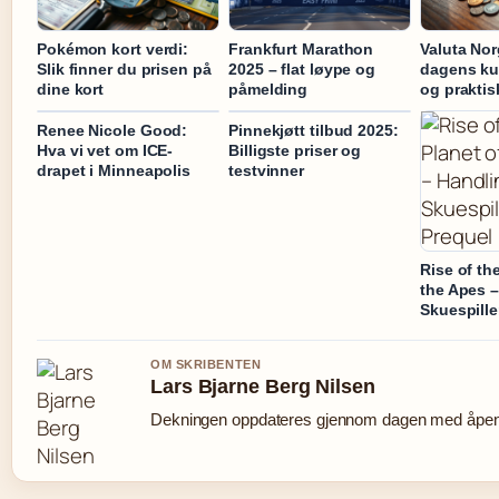
Pokémon kort verdi:
Frankfurt Marathon
Valuta No
Slik finner du prisen på
2025 – flat løype og
dagens kur
dine kort
påmelding
og praktis
Renee Nicole Good:
Pinnekjøtt tilbud 2025:
Hva vi vet om ICE-
Billigste priser og
drapet i Minneapolis
testvinner
Rise of th
the Apes –
Skuespille
OM SKRIBENTEN
Lars Bjarne Berg Nilsen
Dekningen oppdateres gjennom dagen med åpen k