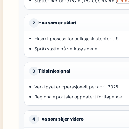
Støtter bærbare PC-er, PC-er, servere (
Leno
Hva som er uklart
2
Eksakt prosess for bulksjekk utenfor US
Språkstøtte på verktøysidene
Tidslinjesignal
3
Verktøyet er operasjonelt per april 2026
Regionale portaler oppdatert fortløpende
Hva som skjer videre
4