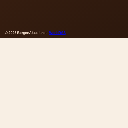
© 2026 BergenAktuelt.net ·
WorldRSS