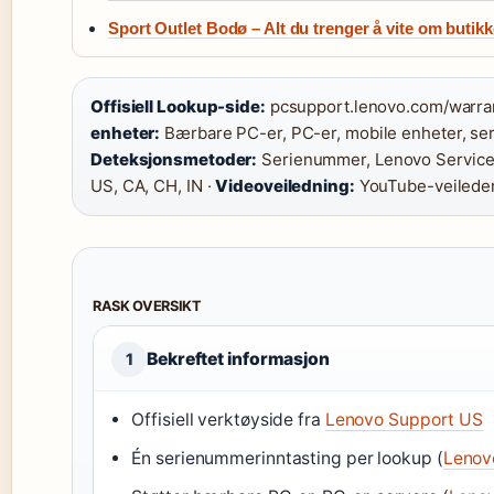
Sport Outlet Bodø – Alt du trenger å vite om butik
Offisiell Lookup-side:
pcsupport.lenovo.com/warra
enheter:
Bærbare PC-er, PC-er, mobile enheter, ser
Deteksjonsmetoder:
Serienummer, Lenovo Service
US, CA, CH, IN ·
Videoveiledning:
YouTube-veileder
RASK OVERSIKT
Bekreftet informasjon
1
Offisiell verktøyside fra
Lenovo Support US
Én serienummerinntasting per lookup (
Lenov