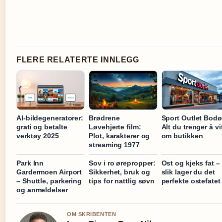
FLERE RELATERTE INNLEGG
AI-bildegeneratorer:
Brødrene
Sport Outlet Bodø
grati og betalte
Løvehjerte film:
Alt du trenger å vi
verktøy 2025
Plot, karakterer og
om butikken
streaming 1977
Park Inn
Sov i ro ørepropper:
Ost og kjeks fat –
Gardermoen Airport
Sikkerhet, bruk og
slik lager du det
– Shuttle, parkering
tips for nattlig søvn
perfekte ostefatet
og anmeldelser
OM SKRIBENTEN