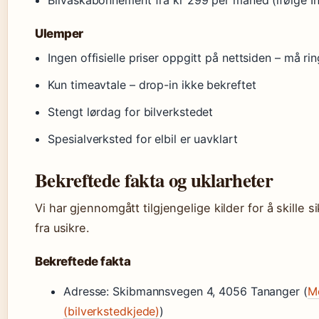
Bilvaskabonnement fra kr 299 per måned (ifølge I
Ulemper
Ingen offisielle priser oppgitt på nettsiden – må rin
Kun timeavtale – drop-in ikke bekreftet
Stengt lørdag for bilverkstedet
Spesialverksted for elbil er uavklart
Bekreftede fakta og uklarheter
Vi har gjennomgått tilgjengelige kilder for å skille 
fra usikre.
Bekreftede fakta
Adresse: Skibmannsvegen 4, 4056 Tananger (
M
(bilverkstedkjede)
)