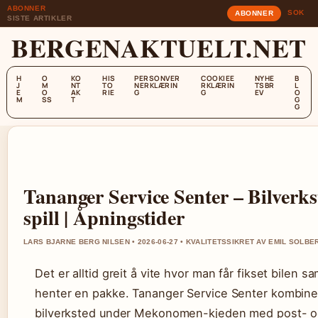
ABONNER
SOK
ABONNER
SISTE ARTIKLER
BERGENAKTUELT.NET
H
O
KO
HIS
PERSONVER
COOKIEE
NYHE
B
J
M
NT
TO
NERKLÆRIN
RKLÆRIN
TSBR
L
E
O
AK
RIE
G
G
EV
O
M
SS
T
G
G
Tananger Service Senter – Bilverks
spill | Åpningstider
LARS BJARNE BERG NILSEN • 2026-06-27 • KVALITETSSIKRET AV EMIL SOLBE
Det er alltid greit å vite hvor man får fikset bilen 
henter en pakke. Tananger Service Senter kombinere
bilverksted under Mekonomen-kjeden med post- og s