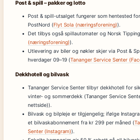
Post & spill – pakker og lotto
Post & spill-utsalget fungerer som hentested fo
PostNord (
Flyt Sola (næringsforening)
).
Det tilbys også spillautomater og Norsk Tipping
(næringsforening)
).
Utlevering av biler og nøkler skjer via Post & Sp
hverdager 09–19 (
Tananger Service Senter (Fac
Dekkhotell og bilvask
Tananger Service Senter tilbyr dekkhotell for si
vinter‑ og sommerdekk (Tananger Service Senter 
nettside)).
Bilvask og bilpleje er tilgjengelig; ifølge Instag
et bilvaskabonnement fra kr 299 per måned (
Ta
Senter (Instagram)
).