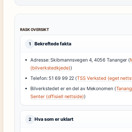
RASK OVERSIKT
Bekreftede fakta
1
Adresse: Skibmannsvegen 4, 4056 Tananger (
(bilverkstedkjede)
)
Telefon: 51 69 99 22 (
TSS Verksted (eget netts
Bilverkstedet er en del av Mekonomen (
Tanang
Senter (offisiell nettside)
)
Hva som er uklart
2