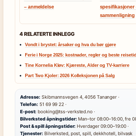
– anmeldelse
spesifikasjoner
sammenligning
4 RELATERTE INNLEGG
Vondt i brystet: årsaker og hva du bør gjøre
Ferie i Norge 2025: kostnader, regler og beste reiseti
Tine Kornelia Kløv: Kjæreste, Alder og TV-karriere
Part Two Kjoler: 2026 Kolleksjonen på Salg
Adresse:
Skibmannsvegen 4, 4056 Tananger ·
Telefon:
51 69 99 22 ·
E-post:
booking@tss-verksted.no ·
Bilverksted åpningstider:
Man–tor 08:00–16:00, fre 0
Post & spill åpningstider:
Hverdager 09:00–19:00 ·
Tjenester:
Bilverksted, post, spill, dekkhotell, bilvask