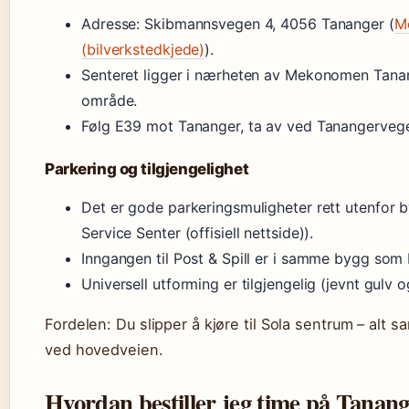
Adresse: Skibmannsvegen 4, 4056 Tananger (
M
(bilverkstedkjede)
).
Senteret ligger i nærheten av Mekonomen Tan
område.
Følg E39 mot Tananger, ta av ved Tanangervegen
Parkering og tilgjengelighet
Det er gode parkeringsmuligheter rett utenfor 
Service Senter (offisiell nettside)).
Inngangen til Post & Spill er i samme bygg som 
Universell utforming er tilgjengelig (jevnt gulv og
Fordelen: Du slipper å kjøre til Sola sentrum – alt s
ved hovedveien.
Hvordan bestiller jeg time på Tanang