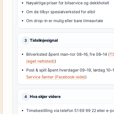
Nøyaktige priser for bilservice og dekkhotell
Om de tilbyr spesialverksted for elbil
Om drop-in er mulig eller bare timeavtale
Tidslinjesignal
3
Bilverksted åpent man–tor 08–16, fre 08–14 (
TS
(eget nettsted)
)
Post & spill åpent hverdager 09–19, lørdag 10–1
Service Senter (Facebook-side)
)
Hva skjer videre
4
Timebestilling via telefon 51 69 99 22 eller e-p