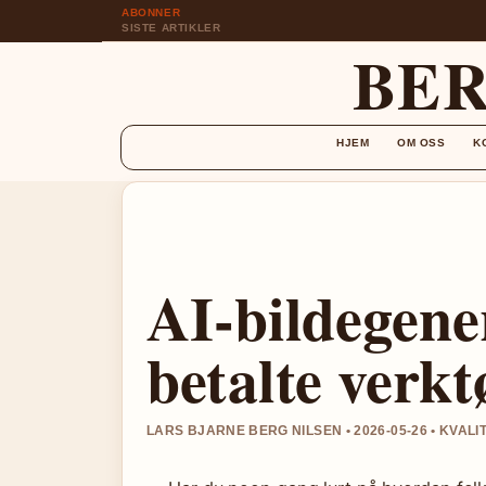
ABONNER
SISTE ARTIKLER
BER
HJEM
OM OSS
K
AI-bildegener
betalte verkt
LARS BJARNE BERG NILSEN • 2026-05-26 • KVALI