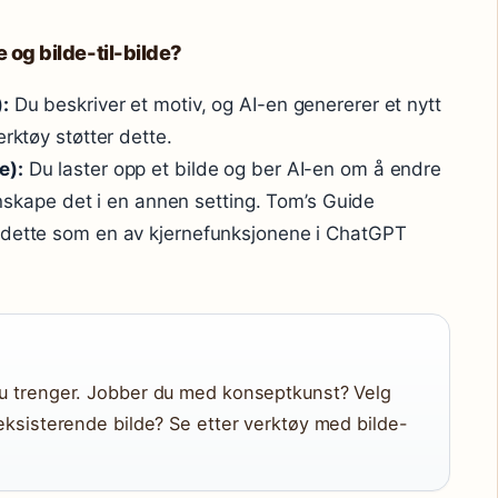
e og bilde-til-bilde?
:
Du beskriver et motiv, og AI-en genererer et nytt
erktøy støtter dette.
e):
Du laster opp et bilde og ber AI-en om å endre
jenskape det i en annen setting. Tom’s Guide
 dette som en av kjernefunksjonene i ChatGPT
 du trenger. Jobber du med konseptkunst? Velg
t eksisterende bilde? Se etter verktøy med bilde-