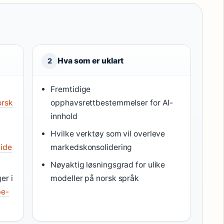
Hva som er uklart
2
Fremtidige
orsk
opphavsrettbestemmelser for AI-
innhold
Hvilke verktøy som vil overleve
ide
markedskonsolidering
Nøyaktig løsningsgrad for ulike
er i
modeller på norsk språk
be-