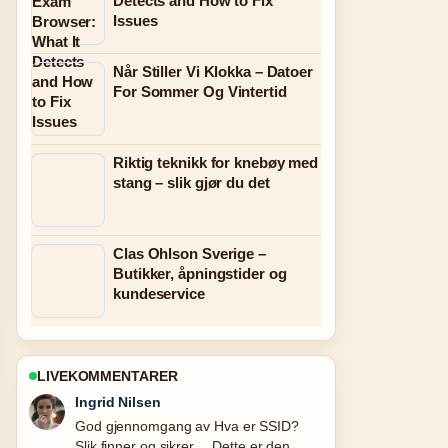
Detects and How to Fix
Issues
Når Stiller Vi Klokka – Datoer
For Sommer Og Vintertid
Riktig teknikk for knebøy med
stang – slik gjør du det
Clas Ohlson Sverige –
Butikker, åpningstider og
kundeservice
LIVEKOMMENTARER
Sindre Hansen
Folgjer Vondt i brystet: årsaker og hva
du... tett – setter pris pa den balanserte