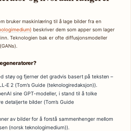
 bruker maskinlæring til å lage bilder fra en
knologimedium)
beskriver dem som apper som lager
r inn. Teknologien bak er ofte diffusjonsmodeller
 (GANs).
ldegeneratorer?
d støy og fjerner det gradvis basert på teksten –
LL‑E 2 (Tom’s Guide (teknologiredaksjon)).
nAI sine GPT-modeller, i stand til å tolke
 detaljerte bilder (Tom’s Guide
ioner av bilder for å forstå sammenhenger mellom
isen (norsk teknologimedium)).