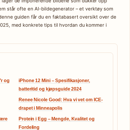
lk lager de imponerende bildene som dukker opp
dem står ofte en AI-bildegenerator – et verktøy som
I denne guiden får du en faktabasert oversikt over de
2025, med konkrete tips til hvordan du kommer i
Yr og
iPhone 12 Mini – Spesifikasjoner,
batteritid og kjøpsguide 2024
Renee Nicole Good: Hva vi vet om ICE-
drapet i Minneapolis
lære
Protein i Egg – Mengde, Kvalitet og
Fordeling