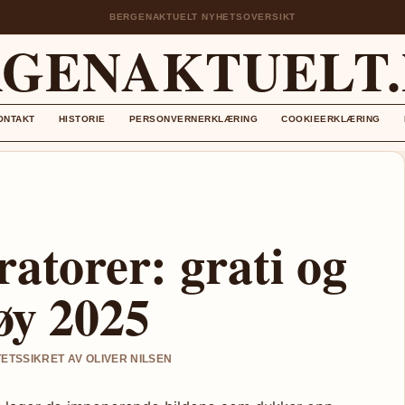
BERGENAKTUELT NYHETSOVERSIKT
GENAKTUELT
ONTAKT
HISTORIE
PERSONVERNERKLÆRING
COOKIEERKLÆRING
atorer: grati og
øy 2025
TETSSIKRET AV OLIVER NILSEN