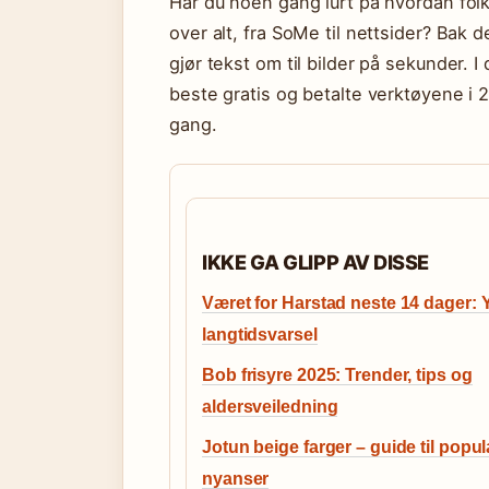
Har du noen gang lurt på hvordan fo
over alt, fra SoMe til nettsider? Bak 
gjør tekst om til bilder på sekunder. 
beste gratis og betalte verktøyene i 
gang.
IKKE GA GLIPP AV DISSE
Været for Harstad neste 14 dager: 
langtidsvarsel
Bob frisyre 2025: Trender, tips og
aldersveiledning
Jotun beige farger – guide til popu
nyanser