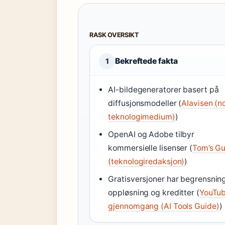
RASK OVERSIKT
Bekreftede fakta
1
AI-bildegeneratorer basert på
diffusjonsmodeller (
AIavisen (n
teknologimedium)
)
OpenAI og Adobe tilbyr
kommersielle lisenser (
Tom’s Gu
(teknologiredaksjon)
)
Gratisversjoner har begrensning
oppløsning og kreditter (
YouTu
gjennomgang (AI Tools Guide)
)