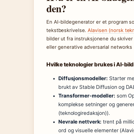
den?
En AI-bildegenerator er et program som
tekstbeskrivelse.
AIavisen (norsk te
bilder ut fra instruksjonene du skrive
eller generative adversarial networks
Hvilke teknologier brukes i AI-bi
Diffusjonsmodeller:
Starter me
brukt av Stable Diffusion og DA
Transformer-modeller:
som Ope
komplekse setninger og generere
(teknologiredaksjon)).
Nevrale nettverk:
trent på mill
ord og visuelle elementer (AIav