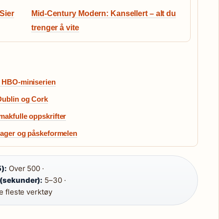
 Sier
Mid-Century Modern: Kansellert – alt du
trenger å vite
l HBO-miniserien
Dublin og Cork
makfulle oppskrifter
gdager og påskeformelen
):
Over 500 ·
 (sekunder):
5–30 ·
de fleste verktøy